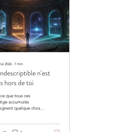
mai 2026
∙
7
min
indescriptible n'est
s hors de toi
ce que tous ces
tige accumulés
signent quelque chose.
lque chose qui résiste
ous les noms qu'on lui
nne. Ce mur a un nom.