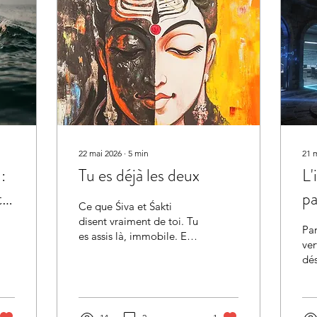
22 mai 2026
∙
5
min
21 
:
Tu es déjà les deux
L'
t
pa
Ce que Śiva et Śakti
disent vraiment de toi. Tu
Par
es assis là, immobile. Et
ver
pourtant quelque chose
dé
bouge en toi. Une pensée
Que
nait. Une envie monte.
à t
Ton cœur bat. Et en
do
même temps, juste en