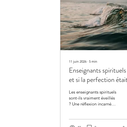
11 juin 2026
∙
5
min
Enseignants spirituels 
et si la perfection étai
le vrai problème ?
Les enseignants spirituels
sont-ils vraiment éveillés
? Une réflexion incarnée
sur l'imperfection, la
présence et ce qui se
transmet vraiment — au-