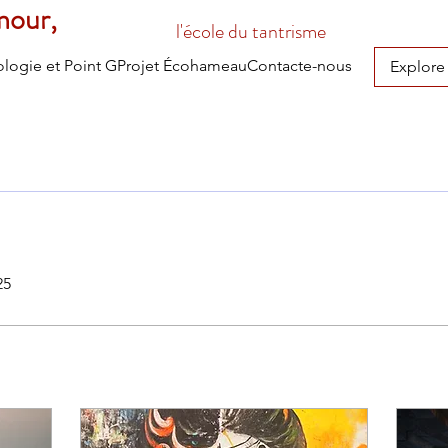
mour,
l'école du tantrisme
logie et Point G
Projet Écohameau
Contacte-nous
Explore
25