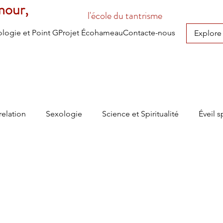
mour,
l'école du tantrisme
logie et Point G
Projet Écohameau
Contacte-nous
Explore
relation
Sexologie
Science et Spiritualité
Éveil s
mouvement conscient
Mouvement-Autrement