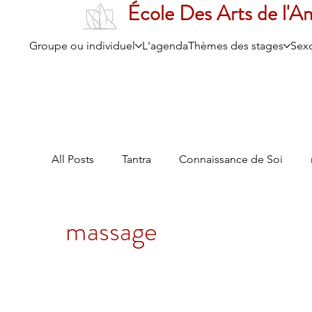
École Des Arts de l'A
Groupe ou individuel
L'agenda
Thèmes des stages
Sexo
All Posts
Tantra
Connaissance de Soi
Face au Désir
La Réalité est une Invitation
massage
Magie Tantrique