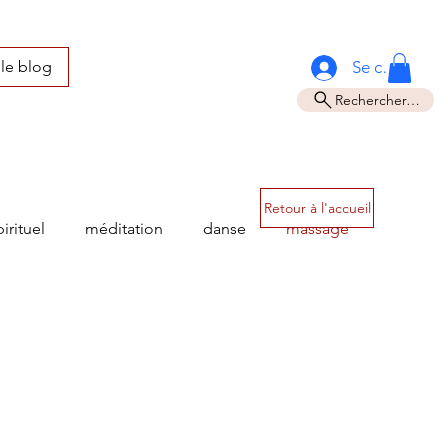
Se connecter
 le blog
Rechercher…
Retour à l'accueil
pirituel
méditation
danse
massage
sensualité
yoga
éveil quantique