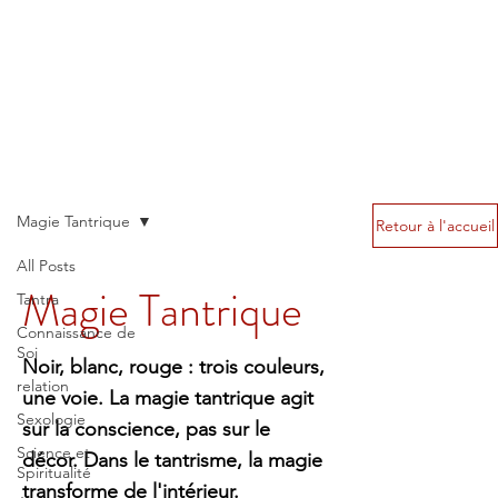
Magie Tantrique
Retour à l'accueil
All Posts
Magie Tantrique
Tantra
Connaissance de
Soi
Noir, blanc, rouge : trois couleurs,
relation
une voie. La magie tantrique agit
Sexologie
sur la conscience, pas sur le
Science et
décor. Dans le tantrisme, la magie
Spiritualité
transforme de l'intérieur.