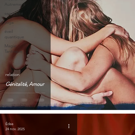
Autrement
sensualité
yoga
éveil
quantique
Magie
Tantrique
relation
Génitalité, Amour
Édaa
24 nov. 2025