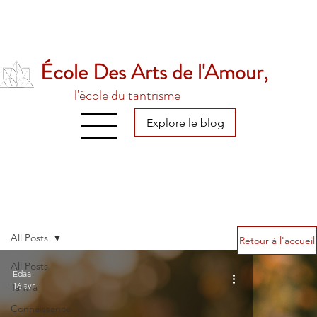
École Des Arts de l'Amour,
l'école du tantrisme
Explore le blog
All Posts
Retour à l'accueil
All Posts
Édaa
16 avr.
Tantra
Connaissance