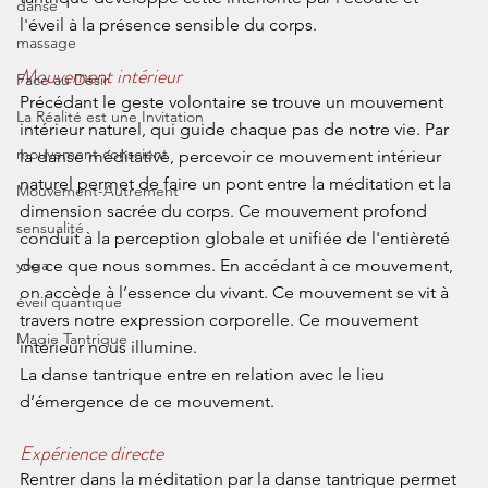
danse
l'éveil à la présence sensible du corps.
massage
Mouvement intérieur
Face au Désir
Précédant le geste volontaire se trouve un mouvement 
La Réalité est une Invitation
intérieur naturel, qui guide chaque pas de notre vie. Par 
mouvement conscient
la danse méditative, percevoir ce mouvement intérieur 
naturel permet de faire un pont entre la méditation et la 
Mouvement-Autrement
dimension sacrée du corps. Ce mouvement profond 
sensualité
conduit à la perception globale et unifiée de l'entièreté 
yoga
de ce que nous sommes. En accédant à ce mouvement, 
on accède à l’essence du vivant. Ce mouvement se vit à 
éveil quantique
travers notre expression corporelle. Ce mouvement 
Magie Tantrique
intérieur nous illumine.
La danse tantrique entre en relation avec le lieu 
d’émergence de ce mouvement.
Expérience directe
Rentrer dans la méditation par la danse tantrique permet 