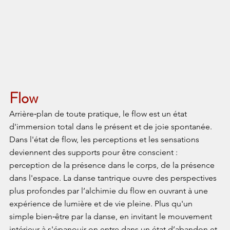
Flow
Arrière‑plan de toute pratique, le flow est un état 
d'immersion total dans le présent et de joie spontanée. 
Dans l'état de flow, les perceptions et les sensations 
deviennent des supports pour être conscient : 
perception de la présence dans le corps, de la présence 
dans l'espace. La danse tantrique ouvre des perspectives 
plus profondes par l’alchimie du flow en ouvrant à une 
expérience de lumière et de vie pleine. Plus qu'un 
simple bien
‑
être par la danse, en invitant le mouvement 
intérieur à s'épanouir on entre dans un état d’abandon et 