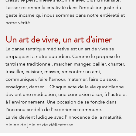
Laisser résonner la créativité dans l'impulsion juste du 
geste incarne qui nous sommes dans notre entièreté et 
notre vérité.
​Un art de vivre, un art d'aimer
La danse tantrique méditative est un art de vivre se 
propageant à notre quotidien. Comme le propose le 
tantrisme traditionnel, marcher, manger, bailler, chanter, 
travailler, cuisiner, masser, rencontrer un ami, 
communiquer, faire l'amour, materner, faire du sexe, 
enseigner, danser… Chaque acte de la vie quotidienne 
devient une méditation, une connexion à soi, à l'autre et 
à l'environnement. Une occasion de se fondre dans 
l'inconnu au‑delà de l'expérience commune.
La vie devient ludique avec l'innocence de la maturité, 
pleine de joie et de délicatesse.