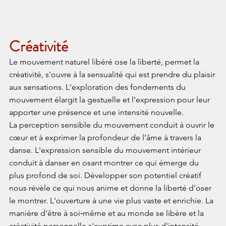
Créativité
Le mouvement naturel libéré ose la liberté, permet la 
créativité, s'ouvre à la sensualité qui est prendre du plaisir 
aux sensations. L'exploration des fondements du 
mouvement élargit la gestuelle et l’expression pour leur 
apporter une présence et une intensité nouvelle.
La perception sensible du mouvement conduit à ouvrir le 
cœur et à exprimer la profondeur de l’âme à travers la 
danse. L'expression sensible du mouvement intérieur 
conduit à danser en osant montrer ce qui émerge du 
plus profond de soi. Développer son potentiel créatif 
nous révèle ce qui nous anime et donne la liberté d'oser 
le montrer. L'ouverture à une vie plus vaste et enrichie. La 
manière d’être à soi‑même et au monde se libère et la 
créativité personnelle s'exprime avec plus d'intensité.