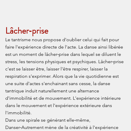
​Lâcher‑prise
Le tantrisme nous propose d'oublier celui qui fait pour 
faire l'expérience directe de l'acte. La danse ainsi libérée 
est un moment de lâcher‑prise dans lequel se diluent le 
stress, les tensions physiques et psychiques. Lâcher‑prise 
c'est se laisser être, laisser l'être respirer, laisser la 
respiration s'exprimer. Alors que la vie quotidienne est 
une suite d'actes s'enchainant sans cesse, la danse 
tantrique induit naturellement une alternance 
d'immobilité et de mouvement. L'expérience intérieure 
dans le mouvement et l'expérience extérieure dans 
l'immobilité.
Dans une spirale se générant elle‑même, 
Danser‑Autrement mène de la créativité à l'expérience 