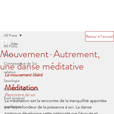
All Posts
Retour à l'accueil
Édaa
All Posts
Mouvement-Autrement,
Tantra
une danse méditative
Connaissance de Soi
relation
Le mouvement libéré
Sexologie
Méditation
Science et Spiritualité
Rencontre de soi
Éveil spirituel
La méditation est la rencontre de la tranquillité apportée 
méditation
par la profondeur de la présence à soi. La danse 
tantrique développe cette intériorité par l'écoute et 